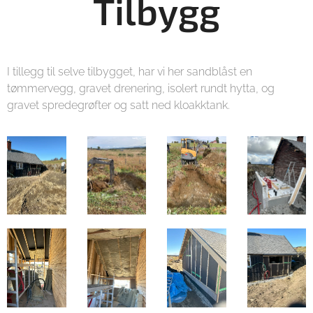
Tilbygg
I tillegg til selve tilbygget, har vi her sandblåst en
tømmervegg, gravet drenering, isolert rundt hytta, og
gravet spredegrøfter og satt ned kloakktank.